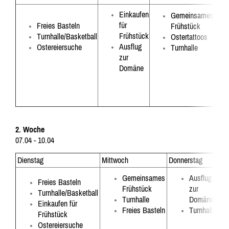
Einkaufen
Gemeinsames
für
Freies Basteln
Frühstück
Frühstück
Turnhalle/Basketball
Ostertattoos
Ausflug
Ostereiersuche
Turnhalle
zur
Domäne
2. Woche
07.04 - 10.04
Dienstag
Mittwoch
Donnerstag
Fre
Gemeinsames
Ausflug
Freies Basteln
Frühstück
zur
Turnhalle/Basketball
Turnhalle
Domäne
Einkaufen für
Freies Basteln
Turnhalle
Frühstück
Ostereiersuche