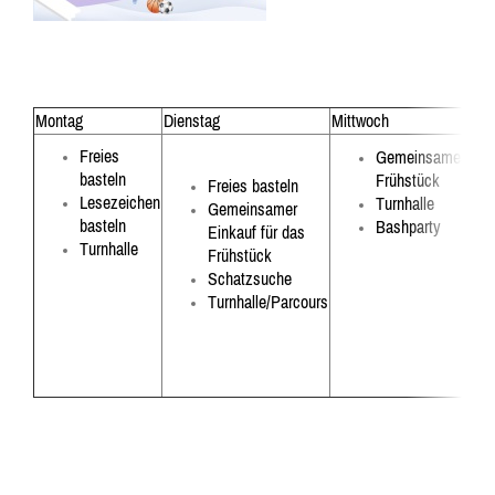
Montag
Dienstag
Mittwoch
Don
Freies
Gemeinsames
basteln
Frühstück
F
reies basteln
Lesezeichen
Turnhalle
Gemeinsamer
basteln
Bashparty
Einkauf für das
Turnhalle
Frühstück
Schatzsuche
Turnhalle/Parcours